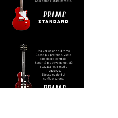
Così come è stata pensata.
standard
Una variazione sul tema.
Cassa più profonda, vuota
con blocco centrale.
Sonorità più avvolgente, più
scavata nelle medie
frequenze.
Stesse opzioni di
configurazione.
semihollow
Scopri di Più