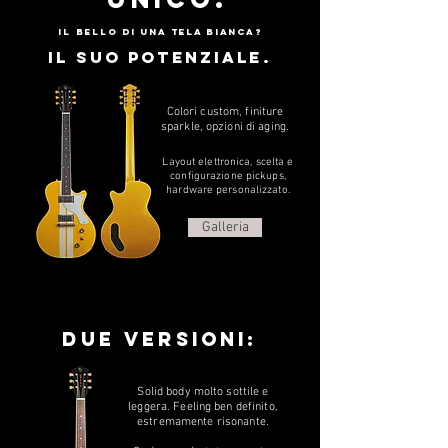
Il bello di una tela bianca?
il suo potenziale.
Colori custom, finiture
sparkle, opzioni di aging.
Layout elettronica, scelta e
configurazione pickups,
hardware personalizzato.
Galleria
due versioni:
Solid body molto sottile e
leggera. Feeling ben definito,
estremamente risonante.