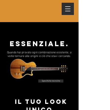
essenziale.
Quando hai provato ogni combinazione esistente, a
volte tornare alle origini è ciò che stavi cercando.
Specifiche tecniche
il tuo look
unico.