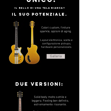
Il bello di una tela bianca?
il suo potenziale.
Colori custom, finiture
sparkle, opzioni di aging.
Layout elettronica, scelta e
configurazione pickups,
hardware personalizzato.
Galleria
due versioni:
Solid body molto sottile e
leggera. Feeling ben definito,
estremamente risonante.