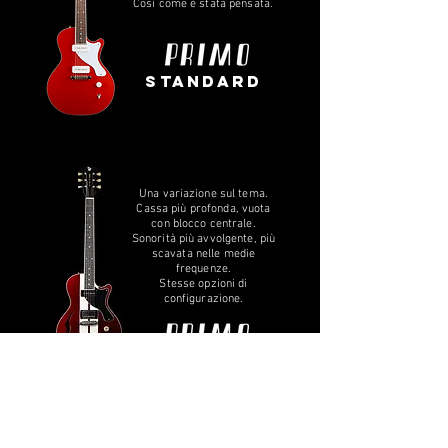
Così come è stata pensata.
standard
Una variazione sul tema.
Cassa più profonda, vuota
con blocco centrale.
Sonorità più avvolgente, più
scavata nelle medie
frequenze.
Stesse opzioni di
configurazione.
semihollow
Scopri di Più