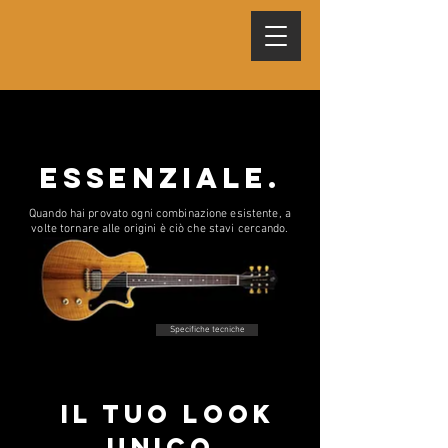
essenziale.
Quando hai provato ogni combinazione esistente, a
volte tornare alle origini è ciò che stavi cercando.
Specifiche tecniche
il tuo look
unico.